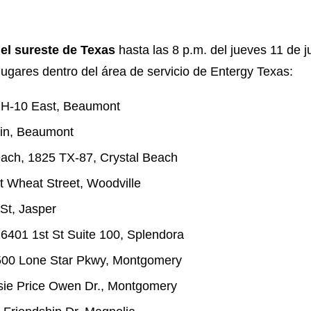
el sureste de Texas
hasta las 8 p.m. del jueves 11 de j
lugares dentro del área de servicio de Entergy Texas:
IH-10 East, Beaumont
din, Beaumont
each, 1825 TX-87, Crystal Beach
st Wheat Street, Woodville
 St, Jasper
401 1st St Suite 100, Splendora
2500 Lone Star Pkwy, Montgomery
sie Price Owen Dr., Montgomery