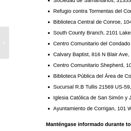
Sociedad de Samaritanos, 31355 
Refugio contra Tormentas del Co
Biblioteca Central de Conroe, 10
South County Branch, 2101 Lake
Entergy Texas
Hurricane Beryl update
Centro Comunitario del Condado 
– 7/11/24, 1 p.m.
Calvary Baptist, 816 N Blair Ave
Centro Comunitario Shepherd, 
Biblioteca Pública del Área de 
Sucursal R.B Tullis 21569 US-5
Iglesia Católica de San Simón y
Ayuntamiento de Corrigan, 101 W
Manténgase informado durante todo