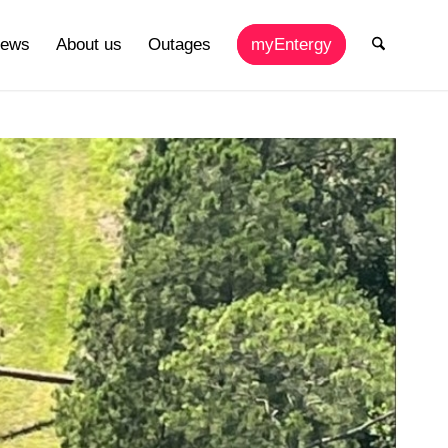
ews
About us
Outages
myEntergy