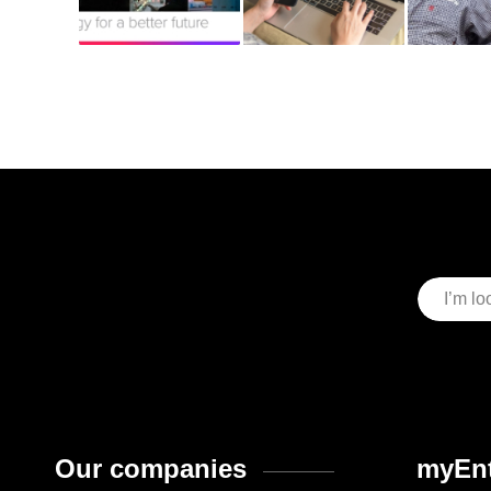
Our companies
myEnt