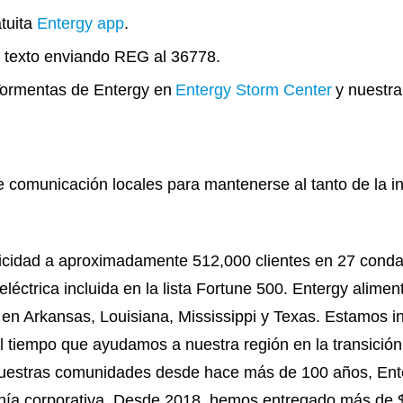
tuita
Entergy app
.
de texto enviando REG al 36778.
e Tormentas de Entergy en
Entergy Storm Center
y nuestra
de comunicación locales para mantenerse al tanto de la i
tricidad a aproximadamente 512,000 clientes en 27 condad
éctrica incluida en la lista Fortune 500. Entergy aliment
n Arkansas, Louisiana, Mississippi y Texas. Estamos invi
 al tiempo que ayudamos a nuestra región en la transició
 nuestras comunidades desde hace más de 100 años, Ente
anía corporativa. Desde 2018, hemos entregado más de $