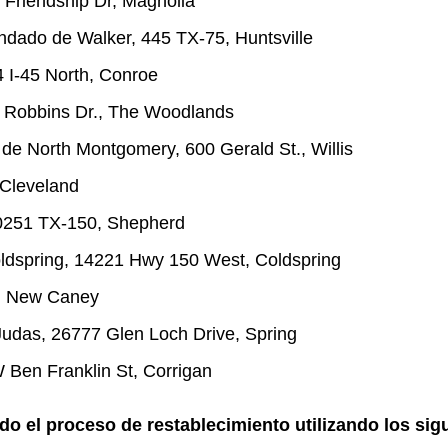
Friendship Dr, Magnolia
ndado de Walker, 445 TX-75, Huntsville
4 I-45 North, Conroe
 Robbins Dr., The Woodlands
de North Montgomery, 600 Gerald St., Willis
, Cleveland
10251 TX-150, Shepherd
Coldspring, 14221 Hwy 150 West, Coldspring
9, New Caney
 Judas, 26777 Glen Loch Drive, Spring
 Ben Franklin St, Corrigan
 el proceso de restablecimiento utilizando los sig