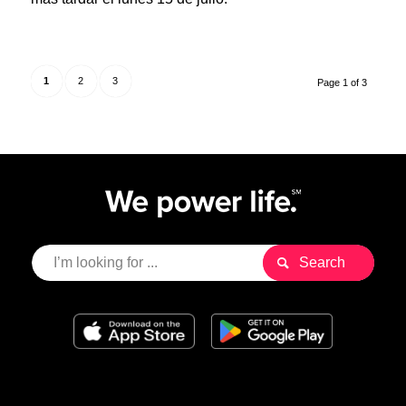
1
2
3
Page 1 of 3